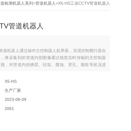
管道检测机器人系列
>
管道机器人
>X5-HS工业CCTV管道机器人
CTV管道机器人
V管道机器人通过操作主控制器人机界面，实现控制爬行器在
走，将采集到的管道内部图像通过线缆实时传输到主控制器
监视，对管道内的锈层、结垢、腐蚀、穿孔、裂纹等状况进
摄像，依据检测技术规程再进行评估，为制定修复方案提供
：
X5-HS
：
生产厂家
：
2023-08-09
：
2061