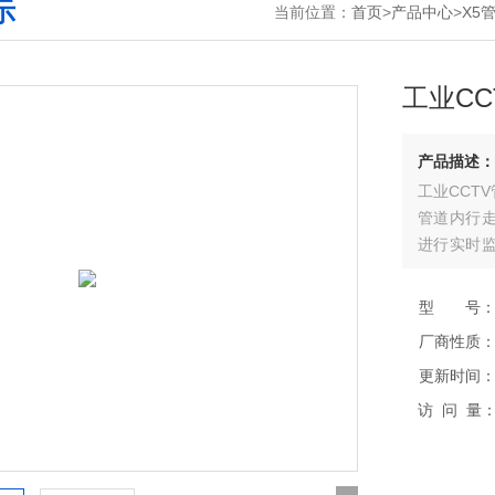
示
当前位置：
首页
>
产品中心
>
X5
工业C
产品描述：
工业CCT
管道内行
进行实时
行探测和
重要依据。
型 号
厂商性质
更新时间
访 问 量