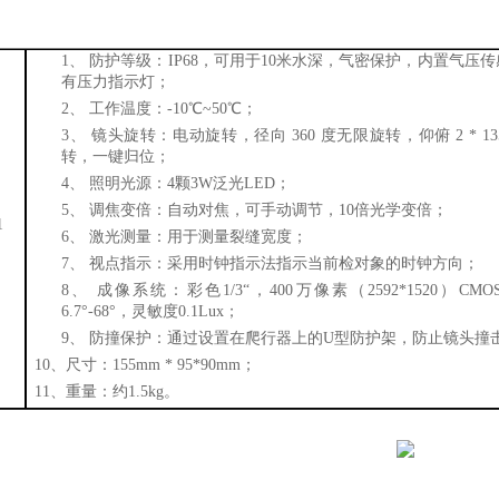
：
1、
防护等级：
IP68，可用于10米水深，气密保护，内置气压
有压力指示灯；
2、
工作温度：
-10℃~50℃；
3、
镜头旋转：电动旋转，径向
360 度无限旋转，仰俯 2 *
13
转，一键归位；
4、
照明光源：
4颗3W泛光LED
；
5、
调焦变倍：自动对焦，可手动调节，
10倍光学
变倍；
1
6、
激光测量：用于测量裂缝宽度；
7、
视点指示：采用时钟指示法指示当前检对象的时钟方向；
8、
成像
系统
：
彩色
1/3“，400万像素（2592*1520）CMO
6.7°-68°，灵敏度0.1Lux
；
9、
防撞保护：通过设置在爬行器上的
U型防护架，防止镜头撞
10、
尺寸：
155
mm *
95*90
mm；
11、重量：约1.5kg。