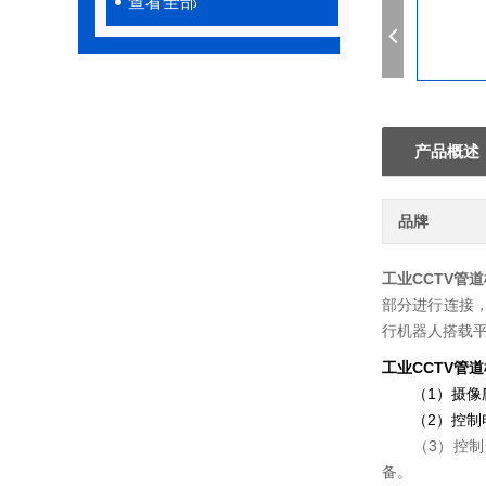
查看全部
产品概述
品牌
工业CCTV管
部分进行连接
行机器人搭载
工业CCTV管
（1）摄像爬
（2）控制电
（3）控制台
备。