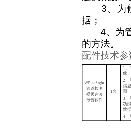
3、为修
据；
4、为管
的方法。
配件技术参
1、
像
2、
※PipeSight
信
管道检测
图
1
套
视频判读
3、
报告软件
功
数
4、