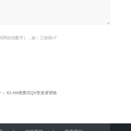
写阿拉伯数字），如：三加四=7
个：
X1-H4便携式QV管道潜望镜