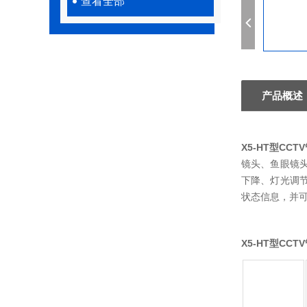
查看全部
产品概述
X5-HT型
CCT
镜头、鱼眼镜
下降、灯光调
状态信息，并
X5-HT型
CCT