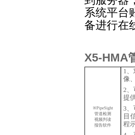
系统平台
备进行在
X5-HM
1、
像
2
、
提
3、
※
PipeSight
管道检测
目
视频判读
程
报告软件
4、