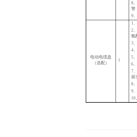
8
警
9
1
2
氨
3
4
电动电缆盘
5
1
（选配）
6
7
探
8
9
10