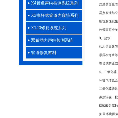
X4管道声纳检测系统系列
湿度是导致管道
露点腐蚀与空气
X3推杆式管道内窥镜系列
钢管腐蚀发生在
X120修复系统系列
热带国家全年气
3、盐水
双轴动力声纳检测系统
盐水是导致管道
管道修复材料
暴露在海水等咸
在尝试防止或管
4、二氧化硫
环境气体也会影
二氧化硫通常出
虽然涂在一批杏
硫酸酸是腐蚀
如果环境因素始