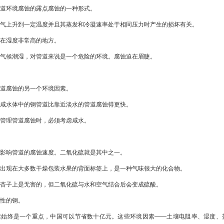
环境腐蚀的露点腐蚀的一种形式。
上升到一定温度并且其蒸发和冷凝速率处于相同压力时产生的损坏有关。
湿度非常高的地方。
候潮湿，对管道来说是一个危险的环境。腐蚀迫在眉睫。
腐蚀的另一个环境因素。
水体中的钢管道比靠近淡水的管道腐蚀得更快。
理管道腐蚀时，必须考虑咸水。
响管道的腐蚀速度。二氧化硫就是其中之一。
现在大多数干燥包装水果的背面标签上，是一种气味很大的化合物。
子上是无害的，但二氧化硫与水和空气结合后会变成硫酸。
性的钢。
终是一个重点，中国可以节省数十亿元。这些环境因素——土壤电阻率、湿度、盐