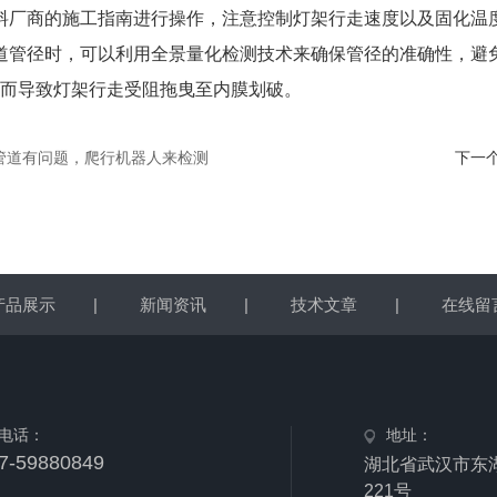
料厂商的施工指南进行操作，注意控制灯架行走速度以及固化温
道管径时，可以利用全景量化检测技术来确保管径的准确性，避
而导致灯架行走受阻拖曳至内膜划破。
管道有问题，爬行机器人来检测
下一
产品展示
|
新闻资讯
|
技术文章
|
在线留
电话：
地址：
7-59880849
湖北省武汉市东
221号