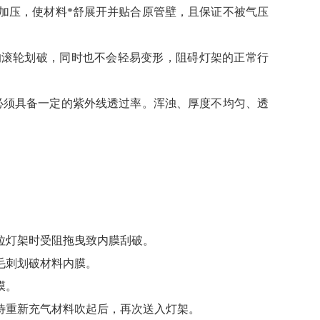
加压，使材料*舒展开并贴合原管壁，且保证不被气压
滚轮划破，同时也不会轻易变形，阻碍灯架的正常行
必须具备一定的紫外线透过率。浑浊、厚度不均匀、透
拉灯架时受阻拖曳致内膜刮破。
毛刺划破材料内膜。
膜。
待重新充气材料吹起后，再次送入灯架。