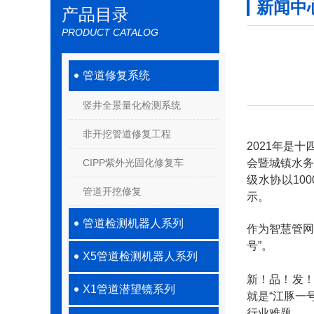
新闻中
产品目录
PRODUCT CATALOG
管道修复系统
竖井全景量化检测系统
非开挖管道修复工程
2021年是
CIPP紫外光固化修复车
会暨城镇水务
级水协以10
管道开挖修复
示。
管道检测机器人系列
作为智慧管网
号”。
X5管道检测机器人系列
新！品！发
X1管道潜望镜系列
就是“江豚一号
行业难题