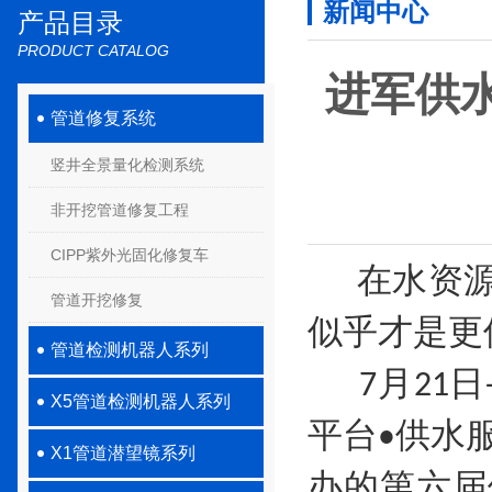
新闻中心
产品目录
PRODUCT CATALOG
进军供
管道修复系统
竖井全景量化检测系统
非开挖管道修复工程
CIPP紫外光固化修复车
在水资
管道开挖修复
似乎才是更
管道检测机器人系列
月
日
7
21
X5管道检测机器人系列
平台
供水
•
X1管道潜望镜系列
办的第六届