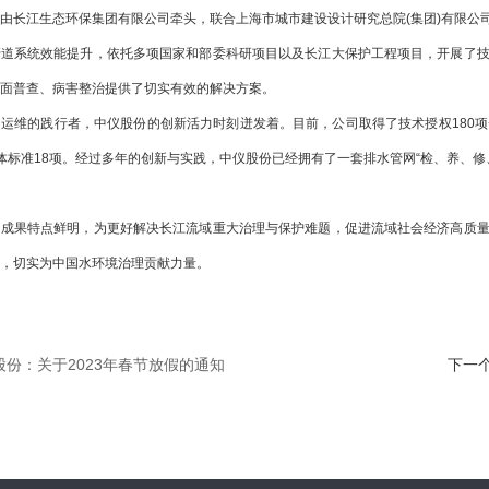
长江生态环保集团有限公司牵头，联合上海市城市建设设计研究总院(集团)有限公
管道系统效能提升，依托多项国家和部委科研项目以及长江大保护工程项目，开展了
面普查、病害整治提供了切实有效的解决方案。
的践行者，中仪股份的创新活力时刻迸发着。目前，公司取得了技术授权180项+，
体标准18项。经过多年的创新与实践，中仪股份已经拥有了一套排水管网“检、养、修
果特点鲜明，为更好解决长江流域重大治理与保护难题，促进流域社会经济高质量
，切实为中国水环境治理贡献力量。
股份：关于2023年春节放假的通知
下一