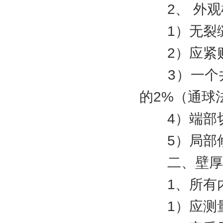
2、 外观
1）无裂缝
2）应紧贴
3）一个井
的2%（通球
4）端部切
5）局部修
二、壁厚
1、所有内
1）应测量