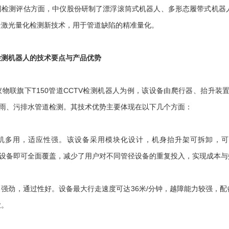
测评估方面，中仪股份研制了漂浮滚筒式机器人、多形态履带式机器人
景激光量化检测新技术，用于管道缺陷的精准量化。
检测机器人的技术要点与产品优势
联旗下T150管道CCTV检测机器人为例，该设备由爬行器、抬升装置
城镇雨、污排水管道检测。其技术优势主要体现在以下几个方面：
用，适应性强。该设备采用模块化设计，机身抬升架可拆卸，可变换
一台设备即可全面覆盖，减少了用户对不同管径设备的重复投入，实现成本
劲，通过性好。设备最大行走速度可达36米/分钟，越障能力较强，配
业。