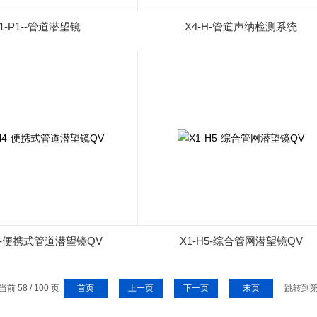
1-P1--管道潜望镜
X4-H-管道声纳检测系统
H4-便携式管道潜望镜QV
X1-H5-综合管网潜望镜QV
前 58 / 100 页
首页
上一页
下一页
末页
跳转到